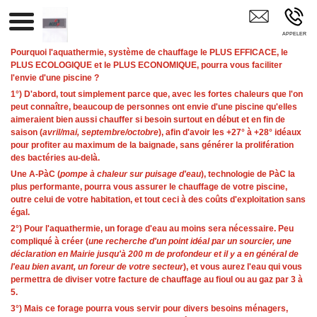
ACES*3 Mayenne
Pourquoi l'aquathermie, système de chauffage le PLUS EFFICACE, le
PLUS ECOLOGIQUE et le PLUS ECONOMIQUE, pourra vous faciliter
l'envie d'une piscine ?
1°) D'abord, tout simplement parce que, avec les fortes chaleurs que l'on
peut connaître, beaucoup de personnes ont envie d'une piscine qu'elles
aimeraient bien aussi chauffer si besoin surtout en début et en fin de
saison (
avril/mai, septembre/octobre
), afin d'avoir les +27° à +28° idéaux
pour profiter au maximum de la baignade, sans générer la prolifération
des bactéries au-delà.
Une A-PàC (
pompe à chaleur sur puisage d'eau
), technologie de PàC la
plus performante, pourra vous assurer le chauffage de votre piscine,
outre celui de votre habitation, et tout ceci à des coûts d'exploitation sans
égal.
2°) Pour l'aquathermie, un forage d'eau au moins sera nécessaire. Peu
compliqué à créer (
une recherche d'un point idéal par un sourcier, une
déclaration en Mairie jusqu'à 200 m de profondeur et il y a en général de
l'eau bien avant, un foreur de votre secteur
), et vous aurez l'eau qui vous
permettra de diviser votre facture de chauffage au fioul ou au gaz par 3 à
5.
3°) Mais ce forage pourra vous servir pour divers besoins ménagers,