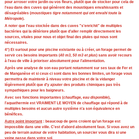
pour arroser votre jardin ou vos fleurs, plutôt que de stocker pour cela de
l'eau dans des cuves qui génèrent des moustiques envahissants et
désagréables (
moustiques tigre notamment qui ont envahi toute la
Métropole
).
A noter que l'eau stockée dans des cuves "s'enrichit" de multiples
bactéries qui la détériore plutôt que d'aller remplir directement les
sources, vitales pour nous et objet final des pluies qui nous sont
nécessaires.
4°) Et surtout pour une piscine existante ou à créer, un forage permet de
servir ces besoins importants (
40 m3, 50 m3 et plus
) sans avoir recours
à l'eau de ville à prioriser absolument pour l'alimentation.
Après une analyse de son eau portant notamment sur ses taux de Fer et
de Manganèse et si ceux-ci sont dans les bonnes limites, un forage vous
permettra de maintenir à niveau votre piscine et de la vidanger
légèrement plutôt que d'y ajouter des produits chimiques pas très
sympathiques pour les baigneurs.
Avec ses fonctions importantes (
chauffage, eau disponible
),
l'aquathermie est VRAIMENT LE MOYEN de chauffage qui répond à de
multiples besoins et aucun autre système n'a son équivalence en
bénéfices.
Autre point important
: beaucoup de gens croient qu'un forage est
impossible dans une ville. C'est d'abord absolument faux. Si vous avez un
peu de terrain autour de votre habitation, un sourcier vous dira si une
veine passe dans votre sol.