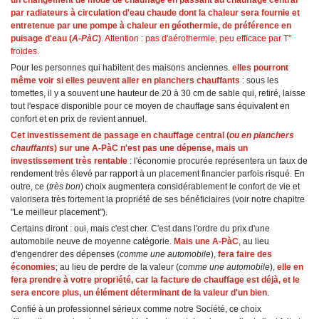
un changement de mode de chauffage en passant au chauffage central
par radiateurs à circulation d'eau chaude dont la chaleur sera fournie et
entretenue par une pompe à chaleur en géothermie, de préférence en
puisage d'eau (
A-PàC
)
. Attention : pas d'aérothermie, peu efficace par T°
froides.
Pour les personnes qui habitent des maisons anciennes.
elles pourront
même voir si elles peuvent aller en planchers chauffants
: sous les
tomettes, il y a souvent une hauteur de 20 à 30 cm de sable qui, retiré, laisse
tout l'espace disponible pour ce moyen de chauffage sans équivalent en
confort et en prix de revient annuel.
Cet investissement de passage en chauffage central (
ou en planchers
chauffants
) sur une A-PàC n'est pas une dépense, mais un
investissement très rentable
: l'économie procurée représentera un taux de
rendement très élevé par rapport à un placement financier parfois risqué. En
outre, ce (
très bon
) choix augmentera considérablement le confort de vie et
valorisera très fortement la propriété de ses bénéficiaires (voir notre chapitre
"Le meilleur placement").
Certains diront : oui, mais c'est cher. C'est dans l'ordre du prix d'une
automobile neuve de moyenne catégorie.
Mais une A-PàC
, au lieu
d'engendrer des dépenses (
comme une automobile
),
fera faire des
économies
; au lieu de perdre de la valeur (
comme une automobile
),
elle en
fera prendre à votre propriété, car la facture de chauffage est déjà, et le
sera encore plus, un élément déterminant de la valeur d'un bien
.
Confié à un professionnel sérieux comme notre Société, ce choix