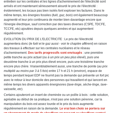
entretien sur les centrales et les lignes d'acheminement de l'électricité sont
arrivés et ont maintenant sérieusement alourdi le prix de l'électricité :
évidemment, les locaux pas bien isolés font exploser les factures. Dans le
même temps, les énergies fossiles (
fuël, gaz, bois
) ont également beaucoup
augmenté et leur prix continuera de monter bien davantage encore que
l'énergie électrique, sauf correction par des taxes diverses (CSPE, TDCFE,
TCCFE, etc) ajoutées depuis quelques années et qui augmentent
régulièrement.
EVOLUTION DU PRIX DE L'ELECTRICITE : Le prix de l'électricité
augmentera donc (
le fuël et le gaz aussi - voir le chapitre afférent
) en raison
des travaux à effectuer sur les centrales nucléaires et le réseau
d'acheminement.
Des tarifs progressifs sont envisagés
: une première
petite tranche au prix actuel (
ou à un prix un peu plus élevé
), puis une
deuxième tranche à un prix plus élevé encore, puis une troisième tranche
encore plus chère. Vraisemblablement aussi, une tranche de pointe (
au prix
multiplié au moins par 3 à 5 fois
) entre 17 h et 21 h (
environ
), espace de
temps pendant lequel EDF ne fournit pas la demande qui présente un fort pic
avec le retour à leur domicile des personnes qui travaillent et qui lancent en
même temps les divers appareils énergivores (
lave-linge, sèche-linge, lave-
vaisselle, etc
).
Certains ajouteront un insert de cheminée ou un poêle à bois : cette solution,
agréable au début de sa pratique, n'est pas une solution pérenne, car la
manipulation du bois est assez lourde et le prix du bois augmente
régulièrement en raison de la demande.
Le vrai bon choix se portera sur