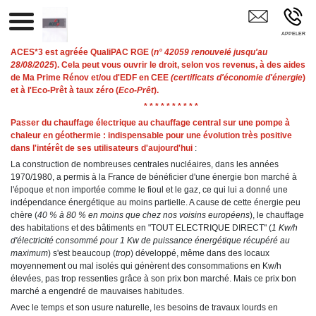
ACES*3 Mayenne
ACES*3 est agréée QualiPAC RGE (
n° 42059 renouvelé jusqu'au
28/08/2025
). Cela peut vous ouvrir le droit, selon vos revenus, à des aides
de Ma Prime Rénov et/ou d'EDF en CEE
(certificats d'économie d'énergie
)
et à l'Eco-Prêt à taux zéro (
Eco-Prêt
).
* * * * * * * * * *
Passer du chauffage électrique au chauffage central sur une pompe à
chaleur en géothermie : indispensable pour une évolution très positive
dans l'intérêt de ses utilisateurs d'aujourd'hui
:
La construction de nombreuses centrales nucléaires, dans les années
1970/1980, a permis à la France de bénéficier d'une énergie bon marché à
l'époque et non importée comme le fioul et le gaz, ce qui lui a donné une
indépendance énergétique au moins partielle. A cause de cette énergie peu
chère (
40 % à 80 % en moins que chez nos voisins européens
), le chauffage
des habitations et des bâtiments en "TOUT ELECTRIQUE DIRECT" (
1 Kw/h
d'électricité consommé pour 1 Kw de puissance énergétique récupéré au
maximum
) s'est beaucoup (
trop
) développé, même dans des locaux
moyennement ou mal isolés qui génèrent des consommations en Kw/h
élevées, pas trop ressenties grâce à son prix bon marché. Mais ce prix bon
marché a engendré de mauvaises habitudes.
Avec le temps et son usure naturelle, les besoins de travaux lourds en