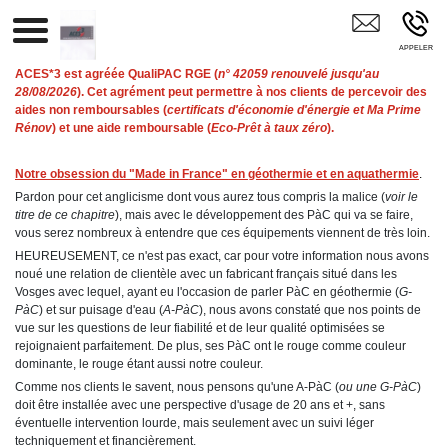
ACES*3 Mayenne
ACES*3 est agréée QualiPAC RGE (
n° 42059 renouvelé jusqu'au
28/08/2026
). Cet agrément peut permettre à nos clients de percevoir des
aides non remboursables (
certificats d'économie d'énergie et Ma Prime
Rénov
) et une aide remboursable (
Eco-Prêt à taux zéro
).
Notre obsession du "Made in France" en géothermie et en aquathermie
.
Pardon pour cet anglicisme dont vous aurez tous compris la malice (
voir le
titre de ce chapitre
), mais avec le développement des PàC qui va se faire,
vous serez nombreux à entendre que ces équipements viennent de très loin.
HEUREUSEMENT, ce n'est pas exact, car pour votre information nous avons
noué une relation de clientèle avec un fabricant français situé dans les
Vosges avec lequel, ayant eu l'occasion de parler PàC en géothermie (
G-
PàC
) et sur puisage d'eau (
A-PàC
), nous avons constaté que nos points de
vue sur les questions de leur fiabilité et de leur qualité optimisées se
rejoignaient parfaitement. De plus, ses PàC ont le rouge comme couleur
dominante, le rouge étant aussi notre couleur.
Comme nos clients le savent, nous pensons qu'une A-PàC (
ou une G-PàC
)
doit être installée avec une perspective d'usage de 20 ans et +, sans
éventuelle intervention lourde, mais seulement avec un suivi léger
techniquement et financièrement.