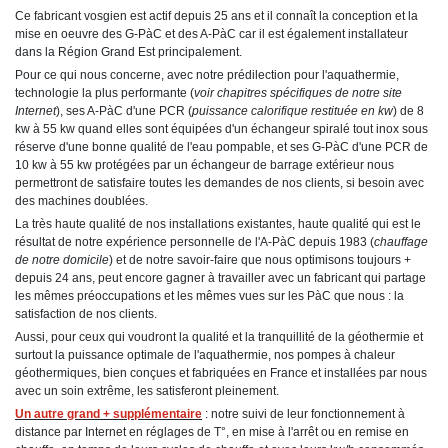
Ce fabricant vosgien est actif depuis 25 ans et il connaît la conception et la
mise en oeuvre des G-PàC et des A-PàC car il est également installateur
dans la Région Grand Est principalement.
Pour ce qui nous concerne, avec notre prédilection pour l'aquathermie,
technologie la plus performante (
voir chapitres spécifiques de notre site
Internet
), ses A-PàC d'une PCR (
puissance calorifique restituée en kw
) de 8
kw à 55 kw quand elles sont équipées d'un échangeur spiralé tout inox sous
réserve d'une bonne qualité de l'eau pompable, et ses G-PàC d'une PCR de
10 kw à 55 kw protégées par un échangeur de barrage extérieur nous
permettront de satisfaire toutes les demandes de nos clients, si besoin avec
des machines doublées.
La très haute qualité de nos installations existantes, haute qualité qui est le
résultat de notre expérience personnelle de l'A-PàC depuis 1983 (
chauffage
de notre domicile
) et de notre savoir-faire que nous optimisons toujours +
depuis 24 ans, peut encore gagner à travailler avec un fabricant qui partage
les mêmes préoccupations et les mêmes vues sur les PàC que nous : la
satisfaction de nos clients.
Aussi, pour ceux qui voudront la qualité et la tranquillité de la géothermie et
surtout la puissance optimale de l'aquathermie, nos pompes à chaleur
géothermiques, bien conçues et fabriquées en France et installées par nous
avec un soin extrême, les satisferont pleinement.
Un autre grand + supplémentaire
: notre suivi de leur fonctionnement à
distance par Internet en réglages de T°, en mise à l'arrêt ou en remise en